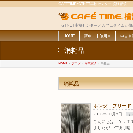
CAFETIME×GTNET車検センター 横浜都筑
GTNET車検センターとカフェタイムが
HOME
新車・未使用車
中古車
消耗品
HOME
»
ブログ
»
作業実績
»
消耗品
消耗品
ホンダ フリード
2016年10月8日
オ
こんにちは！Ｙ．Ｔ
ましたが、午後は晴 