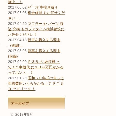
施中！！
2017.06.02
ｽﾍﾟｰｼｱ 車検見積り
2017.05.08
板金修理 もお任せくだ
さい！
2017.04.20
マフラー や パーツ 持
込 交換 もカフェタイム横浜都筑に
お任せください！
2017.04.13
新車を購入する理由
（後編）
2017.03.03
新車を購入する理由
(前編)
2017.02.09
Ｒ３５ の 維持費 っ
て！？車検代 に１００万円かかる
ってホント！？
2017.01.29
昭和６０年式の車って
車検費用いくらかかる！？ ＰＹ３
０ セドリック ！
アーカイブ
2017年8月