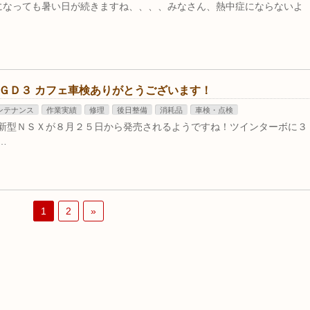
になっても暑い日が続きますね、、、、みなさん、熱中症にならないよ
 ＧＤ３ カフェ車検ありがとうございます！
ンテナンス
作業実績
修理
後日整備
消耗品
車検・点検
に新型ＮＳＸが８月２５日から発売されるようですね！ツインターボに３
…
1
2
»