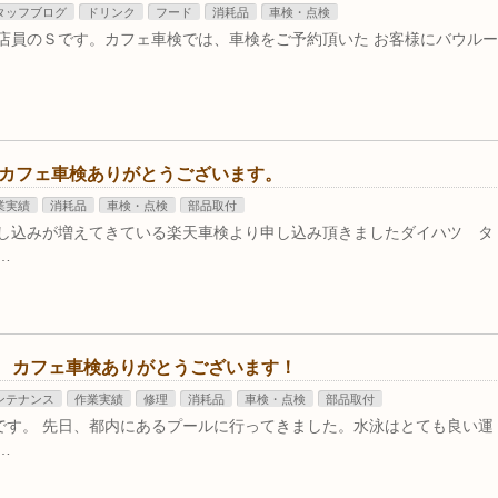
タッフブログ
ドリンク
フード
消耗品
車検・点検
ェ店員のＳです。カフェ車検では、車検をご予約頂いた お客様にバウルー
 カフェ車検ありがとうございます。
業実績
消耗品
車検・点検
部品取付
申し込みが増えてきている楽天車検より申し込み頂きましたダイハツ タ
…
1 カフェ車検ありがとうございます！
ンテナンス
作業実績
修理
消耗品
車検・点検
部品取付
です。 先日、都内にあるプールに行ってきました。水泳はとても良い運
…