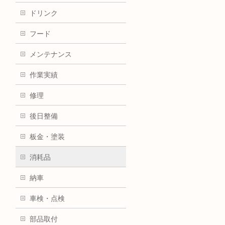
ドリンク
フード
メンテナンス
作業実績
修理
後日整備
板金・塗装
消耗品
納車
車検・点検
部品取付