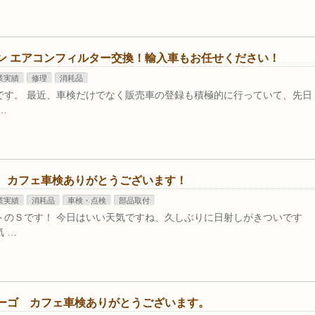
ン エアコンフィルター交換！輸入車もお任せください！
業実績
修理
消耗品
です。 最近、車検だけでなく販売車の登録も積極的に行っていて、先日
…
 カフェ車検ありがとうございます！
業実績
消耗品
車検・点検
部品取付
トのＳです！ 今日はいい天気ですね、久しぶりに日射しがきついです
 …
ーゴ カフェ車検ありがとうございます。