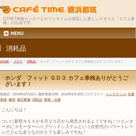
GTNET車検センターとカフェタイムが併設した新しいスタイル「カフェ車
検」のお店です。
MENU
消耗品
HOME
»
ブログ
»
消耗品
»
ホンダ フィット ＧＤ３ カフェ車検ありがとうございます！
ホンダ フィット ＧＤ３ カフェ車検ありがとうご
ざいます！
投稿日 : 2016年8月18日
最終更新日時 : 2016年8月18日
カテゴリー :
メンテナンス
,
作業
実績
,
修理
,
後日整備
,
消耗品
,
車検・点検
こんにちは！
ついに新型ＮＳＸが８月２５日から発売されるようですね！ツインタ
ーボに３モーターハイブリッドシステムという次世代のパワートレイ
ンでどんな走りなのかとても楽しみですね！