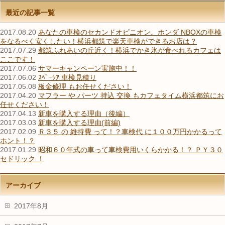
最近の記事一覧
2017.08.20
あなたの車検のセカンドオピニオン。ホンダ NBOXの車検
をなるべく安くしたい！横浜都筑で楽天車検ができるお店は？
2017.07.29
都筑ふれあいの丘近く！横浜でかき氷が食べれるカフェは
ここです！
2017.07.06
サマーキャンペーン実施中！！
2017.06.02
ｽﾍﾟｰｼｱ 車検見積り
2017.05.08
板金修理 もお任せください！
2017.04.20
マフラー や パーツ 持込 交換 もカフェタイム横浜都筑にお
任せください！
2017.04.13
新車を購入する理由（後編）
2017.03.03
新車を購入する理由(前編)
2017.02.09
Ｒ３５ の 維持費 って！？車検代 に１００万円かかるって
ホント！？
2017.01.29
昭和６０年式の車って車検費用いくらかかる！？ ＰＹ３０
セドリック ！
アーカイブ
2017年8月