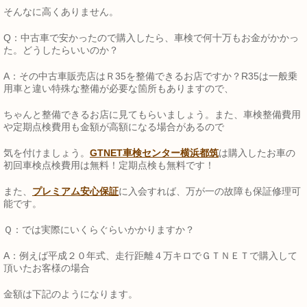
そんなに高くありません。
Q：中古車で安かったので購入したら、車検で何十万もお金がかかっ
た。どうしたらいいのか？
A：その中古車販売店はＲ35を整備できるお店ですか？R35は一般乗
用車と違い特殊な整備が必要な箇所もありますので、
ちゃんと整備できるお店に見てもらいましょう。また、車検整備費用
や定期点検費用も金額が高額になる場合があるので
気を付けましょう。
GTNET車検センター横浜都筑
は購入したお車の
初回車検点検費用は無料！定期点検も無料です！
また、
プレミアム安心保証
に入会すれば、万が一の故障も保証修理可
能です。
Ｑ：では実際にいくらぐらいかかりますか？
A：例えば平成２０年式、走行距離４万キロでＧＴＮＥＴで購入して
頂いたお客様の場合
金額は下記のようになります。