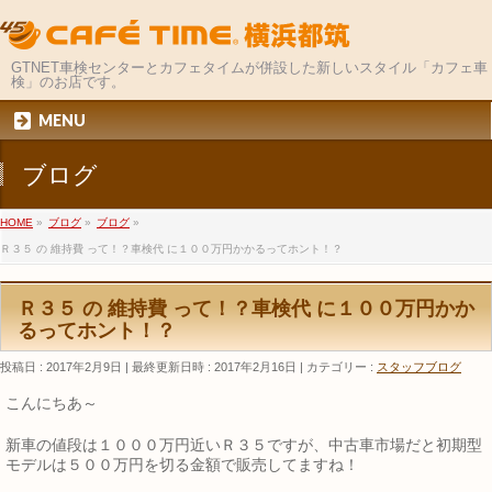
GTNET車検センターとカフェタイムが併設した新しいスタイル「カフェ車
検」のお店です。
MENU
ブログ
HOME
»
ブログ
»
ブログ
»
Ｒ３５ の 維持費 って！？車検代 に１００万円かかるってホント！？
Ｒ３５ の 維持費 って！？車検代 に１００万円かか
るってホント！？
投稿日 : 2017年2月9日
最終更新日時 : 2017年2月16日
カテゴリー :
スタッフブログ
こんにちあ～
新車の値段は１０００万円近いＲ３５ですが、中古車市場だと初期型
モデルは５００万円を切る金額で販売してますね！