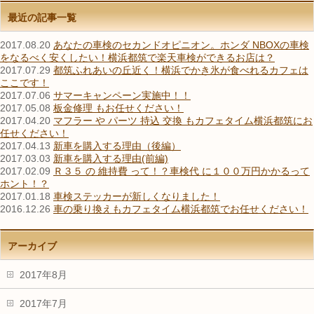
最近の記事一覧
2017.08.20
あなたの車検のセカンドオピニオン。ホンダ NBOXの車検
をなるべく安くしたい！横浜都筑で楽天車検ができるお店は？
2017.07.29
都筑ふれあいの丘近く！横浜でかき氷が食べれるカフェは
ここです！
2017.07.06
サマーキャンペーン実施中！！
2017.05.08
板金修理 もお任せください！
2017.04.20
マフラー や パーツ 持込 交換 もカフェタイム横浜都筑にお
任せください！
2017.04.13
新車を購入する理由（後編）
2017.03.03
新車を購入する理由(前編)
2017.02.09
Ｒ３５ の 維持費 って！？車検代 に１００万円かかるって
ホント！？
2017.01.18
車検ステッカーが新しくなりました！
2016.12.26
車の乗り換えもカフェタイム横浜都筑でお任せください！
アーカイブ
2017年8月
2017年7月