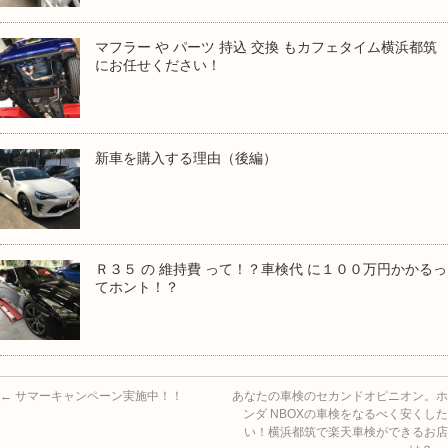
マフラー や パーツ 持込 交換 もカフェタイム横浜都筑
にお任せください！
新車を購入する理由（後編）
Ｒ３５ の 維持費 って！？車検代 に１００万円かかるっ
てホント！？
←
サマーキャンペーン実施中！！
あなたの車検のセカンドオピニオン。ホ
ンダ NBOXの車検をなるべく安くした
い！横浜都筑で楽天車検ができるお店