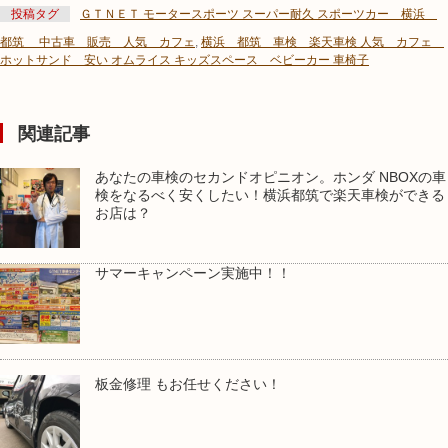
投稿タグ
ＧＴＮＥＴ モータースポーツ スーパー耐久 スポーツカー 横浜
都筑 中古車 販売 人気 カフェ
,
横浜 都筑 車検 楽天車検 人気 カフェ
ホットサンド 安い オムライス キッズスペース ベビーカー 車椅子
関連記事
あなたの車検のセカンドオピニオン。ホンダ NBOXの車
検をなるべく安くしたい！横浜都筑で楽天車検ができる
お店は？
サマーキャンペーン実施中！！
板金修理 もお任せください！