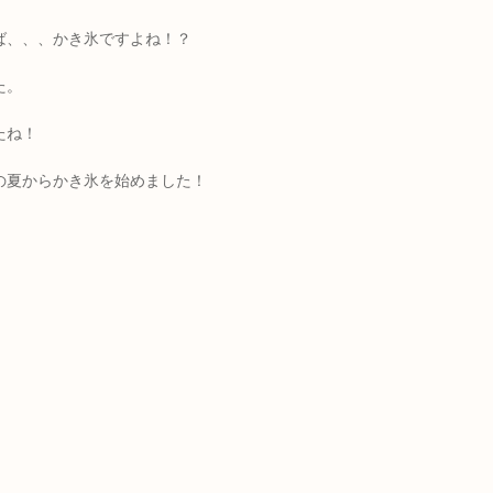
ば、、、かき氷ですよね！？
た。
たね！
の夏からかき氷を始めました！