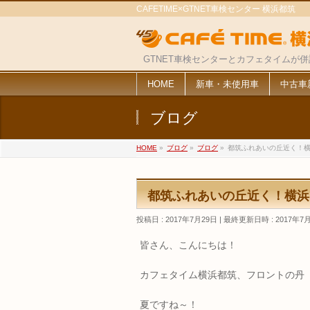
CAFETIME×GTNET車検センター 横浜都筑
GTNET車検センターとカフェタイムが
HOME
新車・未使用車
中古車
ブログ
HOME
»
ブログ
»
ブログ
»
都筑ふれあいの丘近く！
都筑ふれあいの丘近く！横浜
投稿日 : 2017年7月29日
最終更新日時 : 2017年7
皆さん、こんにちは！
カフェタイム横浜都筑、フロントの丹
夏ですね～！