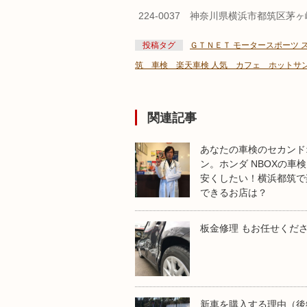
224-0037 神奈川県横浜市都筑区茅
投稿タグ
ＧＴＮＥＴ モータースポーツ
筑 車検 楽天車検 人気 カフェ ホットサン
関連記事
あなたの車検のセカンド
ン。ホンダ NBOXの車
安くしたい！横浜都筑で
できるお店は？
板金修理 もお任せくだ
新車を購入する理由（後