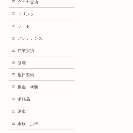
タイヤ交換
ドリンク
フード
メンテナンス
作業実績
修理
後日整備
板金・塗装
消耗品
納車
車検・点検