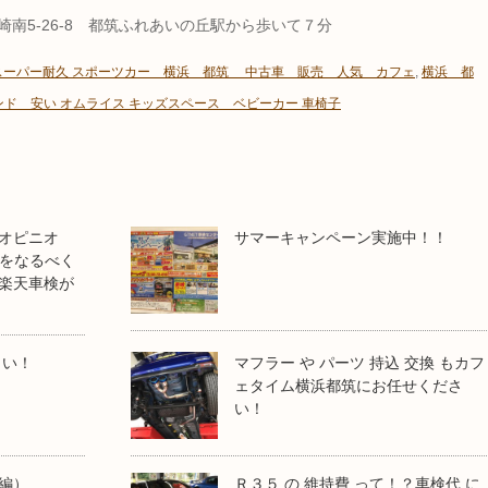
ヶ崎南5-26-8 都筑ふれあいの丘駅から歩いて７分
 スーパー耐久 スポーツカー 横浜 都筑 中古車 販売 人気 カフェ
,
横浜 都
ド 安い オムライス キッズスペース ベビーカー 車椅子
オピニオ
サマーキャンペーン実施中！！
検をなるべく
楽天車検が
さい！
マフラー や パーツ 持込 交換 もカフ
ェタイム横浜都筑にお任せくださ
い！
編）
Ｒ３５ の 維持費 って！？車検代 に