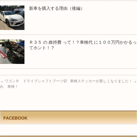
新車を購入する理由（後編）
Ｒ３５ の 維持費 って！？車検代 に１００万円かかるっ
てホント！？
←
ワゴンＲ ドライブシャフトブーツ切
車検ステッカーが新しくなりました！
→
れ 車検！
FACEBOOK