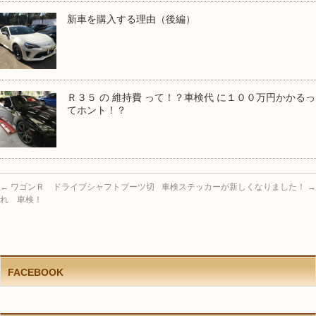
新車を購入する理由（後編）
Ｒ３５ の 維持費 って！？車検代 に１００万円かかるっ
てホント！？
←
ワゴンＲ ドライブシャフトブーツ切
車検ステッカーが新しくなりました！
→
れ 車検！
FACEBOOK