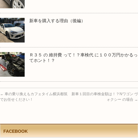
新車を購入する理由（後編）
Ｒ３５ の 維持費 って！？車検代 に１００万円かかるっ
てホント！？
←
車の乗り換えもカフェタイム横浜都筑
新車１回目の車検金額は！？Nワゴン ヴ
でお任せください！
ォクシー の場合
→
FACEBOOK