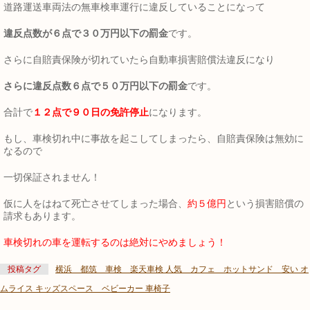
道路運送車両法の無車検車運行に違反していることになって
違反点数が６点で３０万円以下の罰金
です。
さらに自賠責保険が切れていたら自動車損害賠償法違反になり
さらに違反点数６点で５０万円以下の罰金
です。
合計で
１２点で９０日の免許停止
になります。
もし、車検切れ中に事故を起こしてしまったら、自賠責保険は無効に
なるので
一切保証されません！
仮に人をはねて死亡させてしまった場合、
約５億円
という損害賠償の
請求もあります。
車検切れの車を運転するのは絶対にやめましょう！
投稿タグ
横浜 都筑 車検 楽天車検 人気 カフェ ホットサンド 安い オ
ムライス キッズスペース ベビーカー 車椅子