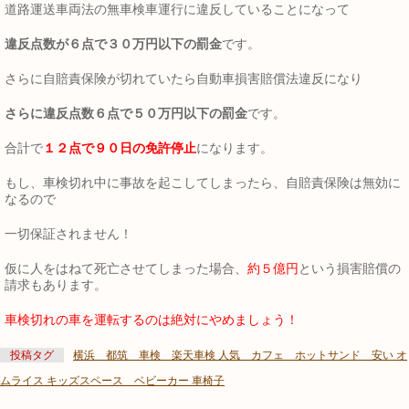
道路運送車両法の無車検車運行に違反していることになって
違反点数が６点で３０万円以下の罰金
です。
さらに自賠責保険が切れていたら自動車損害賠償法違反になり
さらに違反点数６点で５０万円以下の罰金
です。
合計で
１２点で９０日の免許停止
になります。
もし、車検切れ中に事故を起こしてしまったら、自賠責保険は無効に
なるので
一切保証されません！
仮に人をはねて死亡させてしまった場合、
約５億円
という損害賠償の
請求もあります。
車検切れの車を運転するのは絶対にやめましょう！
投稿タグ
横浜 都筑 車検 楽天車検 人気 カフェ ホットサンド 安い オ
ムライス キッズスペース ベビーカー 車椅子