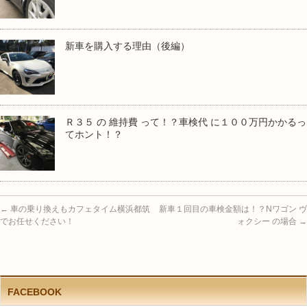
新車を購入する理由（後編）
Ｒ３５ の 維持費 って！？車検代 に１００万円かかるっ
てホント！？
←
車の乗り換えもカフェタイム横浜都筑
新車１回目の車検金額は！？Nワゴン ヴ
でお任せください！
ォクシー の場合
→
FACEBOOK