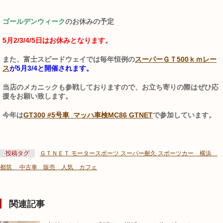
ゴールデンウィーク
のお休みの予定
5月2/3/4/5日はお休みとなります。
また、富士スピードウェイでは毎年恒例の
スーパーＧＴ500ｋｍレー
ス
が5月3/4と開催されます。
当店のメカニックも参戦しておりますので、お立ち寄りの際はぜひ応
援をお願い致します。
今年は
GT300 #5号車 マッハ車検MC86 GTNET
で参加しています。
投稿タグ
ＧＴＮＥＴ モータースポーツ スーパー耐久 スポーツカー 横浜
都筑 中古車 販売 人気 カフェ
関連記事