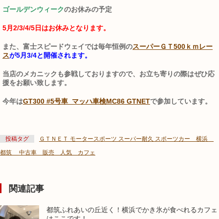
ゴールデンウィーク
のお休みの予定
5月2/3/4/5日はお休みとなります。
また、富士スピードウェイでは毎年恒例の
スーパーＧＴ500ｋｍレー
ス
が5月3/4と開催されます。
当店のメカニックも参戦しておりますので、お立ち寄りの際はぜひ応
援をお願い致します。
今年は
GT300 #5号車 マッハ車検MC86 GTNET
で参加しています。
投稿タグ
ＧＴＮＥＴ モータースポーツ スーパー耐久 スポーツカー 横浜
都筑 中古車 販売 人気 カフェ
関連記事
都筑ふれあいの丘近く！横浜でかき氷が食べれるカフェ
はここです！