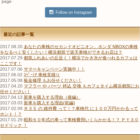
page
Follow on Instagram
最近の記事一覧
2017.08.20
あなたの車検のセカンドオピニオン。ホンダ NBOXの車検
をなるべく安くしたい！横浜都筑で楽天車検ができるお店は？
2017.07.29
都筑ふれあいの丘近く！横浜でかき氷が食べれるカフェは
ここです！
2017.07.06
サマーキャンペーン実施中！！
2017.06.02
ｽﾍﾟｰｼｱ 車検見積り
2017.05.08
板金修理 もお任せください！
2017.04.20
マフラー や パーツ 持込 交換 もカフェタイム横浜都筑にお
任せください！
2017.04.13
新車を購入する理由（後編）
2017.03.03
新車を購入する理由(前編)
2017.02.09
Ｒ３５ の 維持費 って！？車検代 に１００万円かかるって
ホント！？
2017.01.29
昭和６０年式の車って車検費用いくらかかる！？ ＰＹ３０
セドリック ！