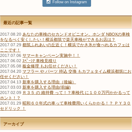
Follow on Instagram
最近の記事一覧
2017.08.20
あなたの車検のセカンドオピニオン。ホンダ NBOXの車検
をなるべく安くしたい！横浜都筑で楽天車検ができるお店は？
2017.07.29
都筑ふれあいの丘近く！横浜でかき氷が食べれるカフェは
ここです！
2017.07.06
サマーキャンペーン実施中！！
2017.06.02
ｽﾍﾟｰｼｱ 車検見積り
2017.05.08
板金修理 もお任せください！
2017.04.20
マフラー や パーツ 持込 交換 もカフェタイム横浜都筑にお
任せください！
2017.04.13
新車を購入する理由（後編）
2017.03.03
新車を購入する理由(前編)
2017.02.09
Ｒ３５ の 維持費 って！？車検代 に１００万円かかるって
ホント！？
2017.01.29
昭和６０年式の車って車検費用いくらかかる！？ ＰＹ３０
セドリック ！
アーカイブ