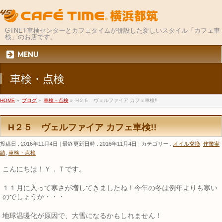
GTNET車検センターとカフェタイムが併設した新しいスタイル「カフェ車
検」のお店です。
MENU
車検・点検
HOME
»
ブログ
»
車検・点検
»
H２５ ヴェルファイア カフェ車検!!
H２５ ヴェルファイア カフェ車検!!
投稿日 : 2016年11月4日
最終更新日時 : 2016年11月4日
カテゴリー :
オイル交換
,
作業実
績
,
車検・点検
こんにちは！Ｙ．Ｔです。
１１月に入って寒さが増してきましたね！今年の冬は例年よりも寒い
のでしょうか・・・
地球温暖化が原因で、大雪になるかもしれません！