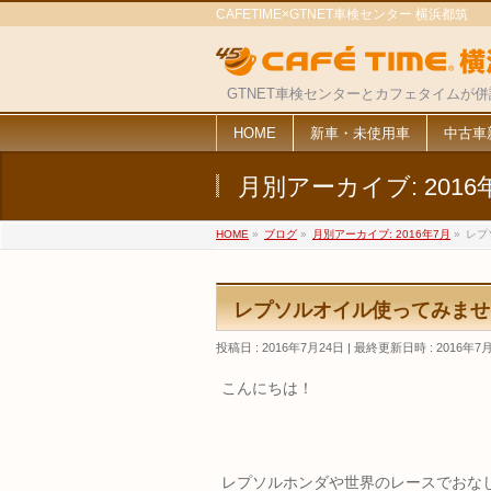
CAFETIME×GTNET車検センター 横浜都筑
GTNET車検センターとカフェタイムが
HOME
新車・未使用車
中古車
月別アーカイブ: 2016
HOME
»
ブログ
»
月別アーカイブ: 2016年7月
»
レプ
レプソルオイル使ってみませ
投稿日 : 2016年7月24日
最終更新日時 : 2016年7
こんにちは！
レプソルホンダや世界のレースでおな