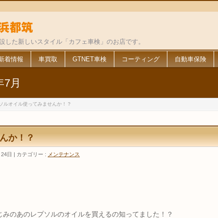
併設した新しいスタイル「カフェ車検」のお店です。
新着情報
車買取
GTNET車検
コーティング
自動車保険
年7月
ソルオイル使ってみませんか！？
んか！？
月24日
カテゴリー :
メンテナンス
じみのあのレプソルのオイルを買えるの知ってました！？