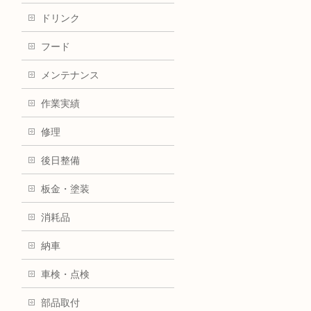
ドリンク
フード
メンテナンス
作業実績
修理
後日整備
板金・塗装
消耗品
納車
車検・点検
部品取付