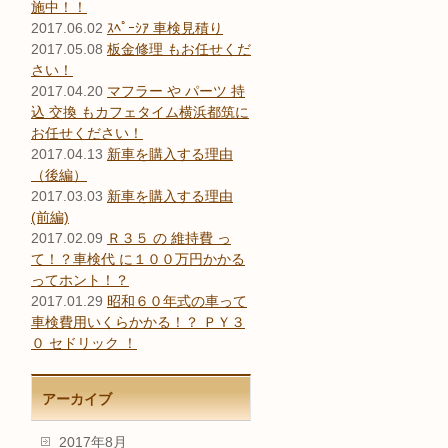
施中！！
2017.06.02
ｽﾍﾟｰｼｱ 車検見積り
2017.05.08
板金修理 もお任せくだ
さい！
2017.04.20
マフラー や パーツ 持
込 交換 もカフェタイム横浜都筑に
お任せください！
2017.04.13
新車を購入する理由
（後編）
2017.03.03
新車を購入する理由
(前編)
2017.02.09
Ｒ３５ の 維持費 っ
て！？車検代 に１００万円かかる
ってホント！？
2017.01.29
昭和６０年式の車って
車検費用いくらかかる！？ ＰＹ３
０ セドリック ！
アーカイブ
2017年8月