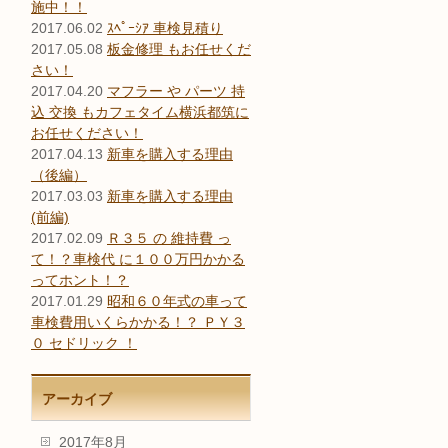
施中！！
2017.06.02
ｽﾍﾟｰｼｱ 車検見積り
2017.05.08
板金修理 もお任せくだ
さい！
2017.04.20
マフラー や パーツ 持
込 交換 もカフェタイム横浜都筑に
お任せください！
2017.04.13
新車を購入する理由
（後編）
2017.03.03
新車を購入する理由
(前編)
2017.02.09
Ｒ３５ の 維持費 っ
て！？車検代 に１００万円かかる
ってホント！？
2017.01.29
昭和６０年式の車って
車検費用いくらかかる！？ ＰＹ３
０ セドリック ！
アーカイブ
2017年8月