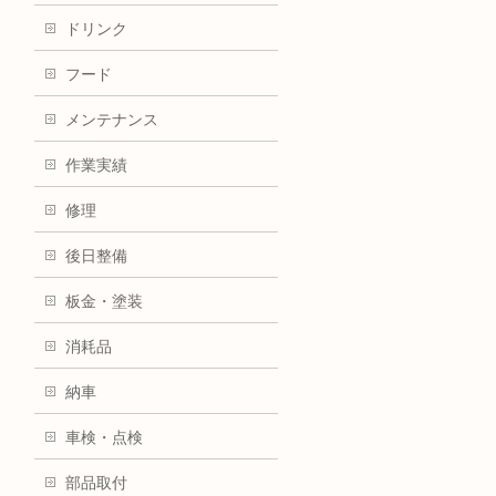
ドリンク
フード
メンテナンス
作業実績
修理
後日整備
板金・塗装
消耗品
納車
車検・点検
部品取付