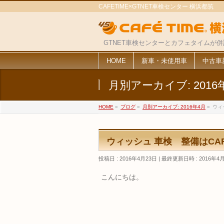
CAFETIME×GTNET車検センター 横浜都筑
GTNET車検センターとカフェタイムが
HOME
新車・未使用車
中古車
月別アーカイブ: 2016
HOME
»
ブログ
»
月別アーカイブ: 2016年4月
»
ウィ
ウィッシュ 車検 整備はCAF
投稿日 : 2016年4月23日
最終更新日時 : 2016年4
こんにちは。