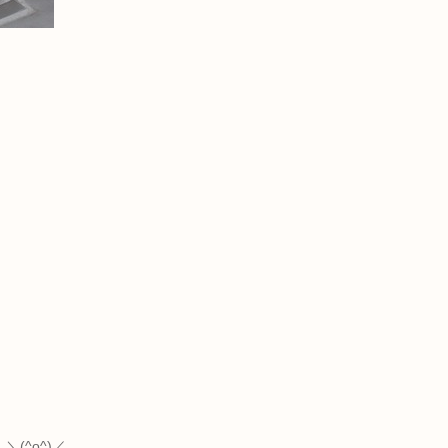
(^o^)／