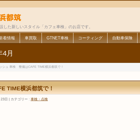
併設した新しいスタイル「カフェ車検」のお店です。
新着情報
車買取
GTNET車検
コーティング
自動車保険
年4月
ッシュ 車検 整備はCAFE TIME横浜都筑で！
E TIME横浜都筑で！
月23日
カテゴリー :
車検・点検