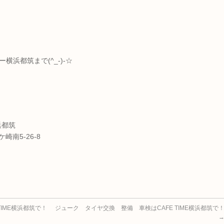
横浜都筑まで(^_-)-☆
浜都筑
崎南5-26-8
TIME横浜都筑で！
ジューク タイヤ交換 整備 車検はCAFE TIME横浜都筑で