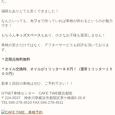
た。
減税もありとても安くできました！
なんといっても、
カフェ
で待っていれば車検が終わるというのが魅力
です！
もちろん
キッズスペース
もあり、小さなお子様も退屈しません！
車検の安さだけではなく、アフターサービスも好評を頂いておりま
す。
＊定期点検料無料
＊オイル交換時、オイルが１リッター８８円！（通常１リッター１５
００円）
新車１回目の車検はぜひ、ご予約下さい！！
GTNET車検センター CAFE TIME横浜都筑
〒224-0037 神奈川県横浜市都筑区茅ケ崎南5-26-8
TEL 045-278-4510 FAX 045-278-4511