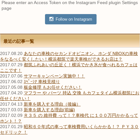
Please enter an Access Token on the Instagram Feed plugin Settings
page
Follow on Instagram
最近の記事一覧
2017.08.20
あなたの車検のセカンドオピニオン。ホンダ NBOXの車検
をなるべく安くしたい！横浜都筑で楽天車検ができるお店は？
2017.07.29
都筑ふれあいの丘近く！横浜でかき氷が食べれるカフェは
ここです！
2017.07.06
サマーキャンペーン実施中！！
2017.06.02
ｽﾍﾟｰｼｱ 車検見積り
2017.05.08
板金修理 もお任せください！
2017.04.20
マフラー や パーツ 持込 交換 もカフェタイム横浜都筑にお
任せください！
2017.04.13
新車を購入する理由（後編）
2017.03.03
新車を購入する理由(前編)
2017.02.09
Ｒ３５ の 維持費 って！？車検代 に１００万円かかるって
ホント！？
2017.01.29
昭和６０年式の車って車検費用いくらかかる！？ ＰＹ３０
セドリック ！