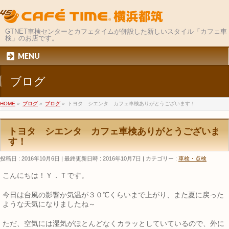
GTNET車検センターとカフェタイムが併設した新しいスタイル「カフェ車
検」のお店です。
MENU
ブログ
HOME
»
ブログ
»
ブログ
»
トヨタ シエンタ カフェ車検ありがとうございます！
トヨタ シエンタ カフェ車検ありがとうございま
す！
投稿日 : 2016年10月6日
最終更新日時 : 2016年10月7日
カテゴリー :
車検・点検
こんにちは！Ｙ．Ｔです。
今日は台風の影響か気温が３０℃くらいまで上がり、また夏に戻った
ような天気になりましたね～
ただ、空気には湿気がほとんどなくカラッとしていているので、外に