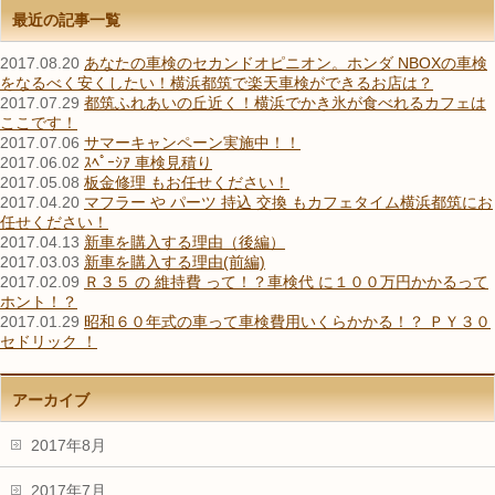
最近の記事一覧
2017.08.20
あなたの車検のセカンドオピニオン。ホンダ NBOXの車検
をなるべく安くしたい！横浜都筑で楽天車検ができるお店は？
2017.07.29
都筑ふれあいの丘近く！横浜でかき氷が食べれるカフェは
ここです！
2017.07.06
サマーキャンペーン実施中！！
2017.06.02
ｽﾍﾟｰｼｱ 車検見積り
2017.05.08
板金修理 もお任せください！
2017.04.20
マフラー や パーツ 持込 交換 もカフェタイム横浜都筑にお
任せください！
2017.04.13
新車を購入する理由（後編）
2017.03.03
新車を購入する理由(前編)
2017.02.09
Ｒ３５ の 維持費 って！？車検代 に１００万円かかるって
ホント！？
2017.01.29
昭和６０年式の車って車検費用いくらかかる！？ ＰＹ３０
セドリック ！
アーカイブ
2017年8月
2017年7月