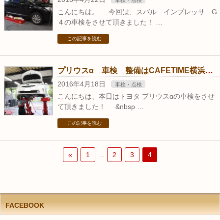
車検・点検
こんにちは。 今回は、スバル インプレッサ G
４の車検をさせて頂きました！ …
この記事を読む
プリウスα 車検 整備はCAFETIME横浜都筑で！
2016年4月18日
車検・点検
こんにちは、本日はトヨタ プリウスαの車検をさせ
て頂きました！ &nbsp …
この記事を読む
«
1
…
2
3
4
FACEBOOK