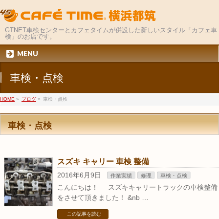
GTNET車検センターとカフェタイムが併設した新しいスタイル「カフェ車
検」のお店です。
MENU
車検・点検
HOME
»
ブログ
»
車検・点検
車検・点検
スズキ キャリー 車検 整備
2016年6月9日
作業実績
修理
車検・点検
こんにちは！ スズキキャリートラックの車検整備
をさせて頂きました！ &nb …
この記事を読む